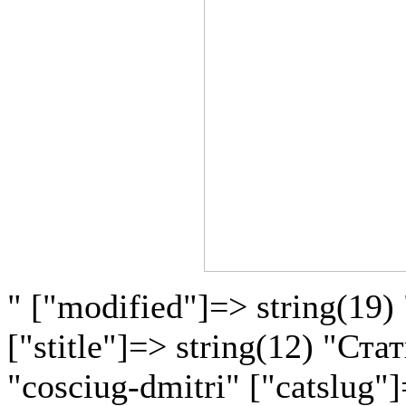
" ["modified"]=> string(19)
["stitle"]=> string(12) "Ста
"cosciug-dmitri" ["catslug"