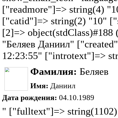
["readmore"]=> string(4) "1
["catid"]=> string(2) "10" ["
[2]=> object(stdClass)#188 (
"Беляев Даниил" ["created"
12:23:55" ["introtext"]=> st
Фамилия:
Беляев
Имя:
Даниил
Дата рождения:
04.10.1989
" ["fulltext"]=> string(1102)