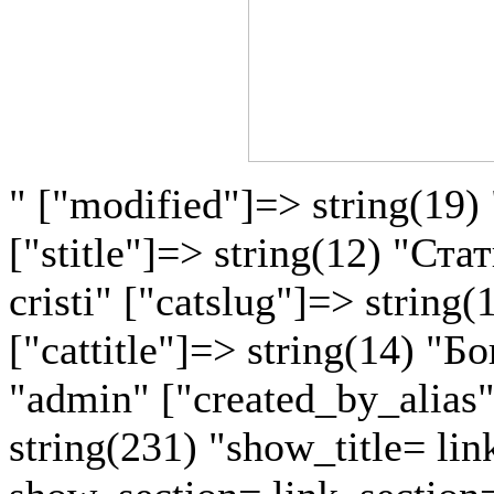
" ["modified"]=> string(19)
["stitle"]=> string(12) "Ста
cristi" ["catslug"]=> string
["cattitle"]=> string(14) "Б
"admin" ["created_by_alias"]
string(231) "show_title= lin