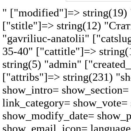
" ["modified"]=> string(19)
["stitle"]=> string(12) "Ста
"gavriliuc-anatolii" ["catsl
35-40" ["cattitle"]=> strin
string(5) "admin" ["created_
["attribs"]=> string(231) "sh
show_intro= show_section= 
link_category= show_vote=
show_modify_date= show_p
show_email_icon= language