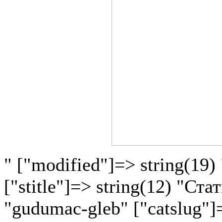
" ["modified"]=> string(19)
["stitle"]=> string(12) "Ста
"gudumac-gleb" ["catslug"]