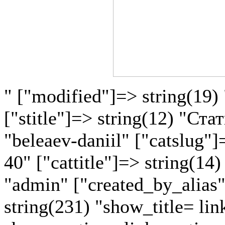
" ["modified"]=> string(19)
["stitle"]=> string(12) "Ста
"beleaev-daniil" ["catslug"
40" ["cattitle"]=> string(14
"admin" ["created_by_alias"]
string(231) "show_title= lin