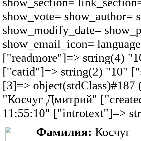
show_section= link_section
show_vote= show_author= s
show_modify_date= show_p
show_email_icon= language
["readmore"]=> string(4) "1
["catid"]=> string(2) "10" ["
[3]=> object(stdClass)#187 (
"Косчуг Дмитрий" ["created
11:55:10" ["introtext"]=> st
Фамилия:
Косчуг