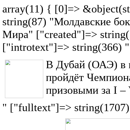
array(11) { [0]=> &object(st
string(87) "Молдавские бо
Мира" ["created"]=> string
["introtext"]=> string(366) "
В Дубай (ОАЭ) в 
пройдёт Чемпион
призовыми за I – 
" ["fulltext"]=> string(1707)