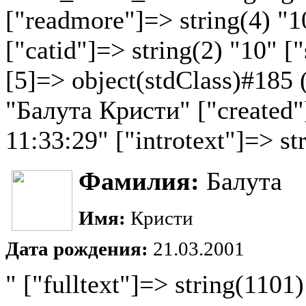
["readmore"]=> string(4) "1
["catid"]=> string(2) "10" ["
[5]=> object(stdClass)#185 (
"Балута Кристи" ["created"
11:33:29" ["introtext"]=> st
Фамилия:
Балута
Имя:
Кристи
Дата рождения:
21.03.2001
" ["fulltext"]=> string(1101)