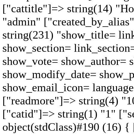
["cattitle"]=> string(14) "Н
"admin" ["created_by_alias"]
string(231) "show_title= lin
show_section= link_section
show_vote= show_author= s
show_modify_date= show_p
show_email_icon= language
["readmore"]=> string(4) "1
["catid"]=> string(1) "1" ["
object(stdClass)#190 (16) {