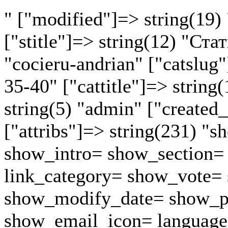
" ["modified"]=> string(19)
["stitle"]=> string(12) "Ста
"cocieru-andrian" ["catslug
35-40" ["cattitle"]=> strin
string(5) "admin" ["created_
["attribs"]=> string(231) "sh
show_intro= show_section= 
link_category= show_vote=
show_modify_date= show_p
show_email_icon= language