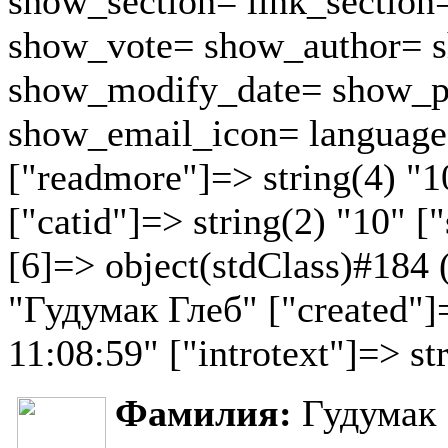
show_section= link_section
show_vote= show_author= s
show_modify_date= show_p
show_email_icon= language
["readmore"]=> string(4) "1
["catid"]=> string(2) "10" ["
[6]=> object(stdClass)#184 (
"Гудумак Глеб" ["created"]
11:08:59" ["introtext"]=> st
Фамилия:
Гудумак