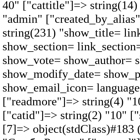
40" ["cattitle"]=> string(14
"admin" ["created_by_alias"]
string(231) "show_title= lin
show_section= link_section
show_vote= show_author= s
show_modify_date= show_p
show_email_icon= language
["readmore"]=> string(4) "1
["catid"]=> string(2) "10" ["
[7]=> object(stdClass)#183 (