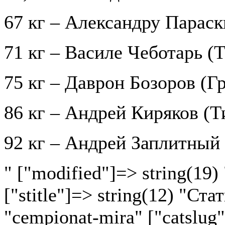
67 кг – Александру Парас
71 кг – Василе Чеботарь (
75 кг – Даврон Бозоров (Г
86 кг – Андрей Киряков (Т
92 кг – Андрей Заплитный
" ["modified"]=> string(19)
["stitle"]=> string(12) "Ста
"cempionat-mira" ["catslug"