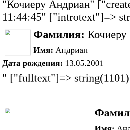
"Кочиеру Андриан" ["create
11:44:45" ["introtext"]=> st
Фамилия:
Кочиеру
Имя:
Андриан
Дата рождения:
13.05.2001
" ["fulltext"]=> string(1101)
Фамил
Имя:
Ан