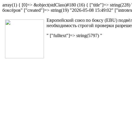
array(1) { [0]=> &object(stdClass)#180 (16) { ["title"]=> stri
боксёров" ["created"]=> string(19) "2026-05-08 15:49:02" ["introtex
Европейский союз по боксу (EBU) подвёл
необходимость строгой проверки разреше
" ["fulltext"]=> string(5797) "