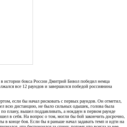
 в истории бокса России Дмитрий Бивол победил немца
лжался все 12 раундов и завершился победой россиянина
том, если бы начал рисковать с первых раундов. Он отметил,
ошел всю дистанцию, не было сильных одышек, голова была
 по плану, вышел поддавливать, а нокдаун в первом раунде
шел в себя. На вопрос о том, могли бы бой закончить досрочно,
ы в конце боя. Если бы я раньше начал задавать темп и идти на
нался, что беспокоился за спину, потому что всегда за нее