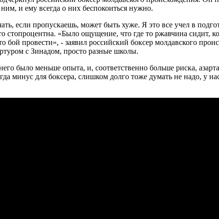
 ним, и ему всегда о них беспокоиться нужно.
ь, если пропускаешь, может быть хуже. Я это все учел в подгот
что стопроцентна. «Было ощущение, что где то ржавчина сидит, 
о бой провести», - заявил российский боксер молдавского проис
ртуром с Зинадом, просто разные школы.
него было меньше опыта, и, соответственно больше риска, азарта 
гда минус для боксера, слишком долго тоже думать не надо, у н