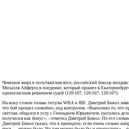
Чемпион мира в полутяжёлом весе, российский боксер молдав
Михаэля Айферта в поединке, который прошел в Екатеринбурге
единогласным решением судей (120:107, 120:107, 120:107).
На кону стояли только титулы WBA и IBF. Дмитрий Бивол заяви
что бой прошел спокойно, под контролем. «Выполнял то, что п
светлая, общался в углу с Геннадием Юрьевичем, пытались дела
получился как бонус», - отметил Дмитрий Бивол. По его словам
Дмитрий Бивол сказал, что в принципе, если очень сильно напр
риск — можно было. Но там можно было бы и пропустить», - по