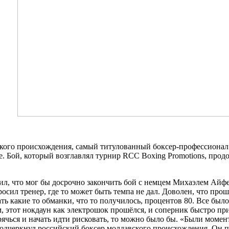
ского происхождения, самый титулованный боксер-профессионал
. Бой, который возглавлял турнир RCC Boxing Promotions, продо
л, что мог бы досрочно закончить бой с немцем Михаэлем Айфер
росил тренер, где то может быть темпа не дал. Доволен, что пр
ть какие то обманки, что то получилось, процентов 80. Все было
, этот нокдаун как электрошок прошёлся, и соперник быстро при
ячься и начать идти рисковать, то можно было бы. «Были момент
дчеркнул российский боксер молдавского происхождения. Он приз