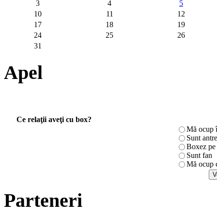
3
4
5
10
11
12
17
18
19
24
25
26
31
Apel
Ce relaţii aveţi cu box?
Mă ocup î
Sunt antr
Boxez pe r
Sunt fan
Mă ocup c
Parteneri