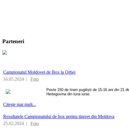
Parteneri
Campionatul Moldovei de Box la Orhei
16.05.2024 |
Foto
Peste 150 de tineri pugiliști de 15-16 ani din 21 de
Herțegovina din luna iunie.
Citeşte mai mult...
Rezultatele Campionatului de box pentru tineret din Moldova
25.02.2024 |
Foto