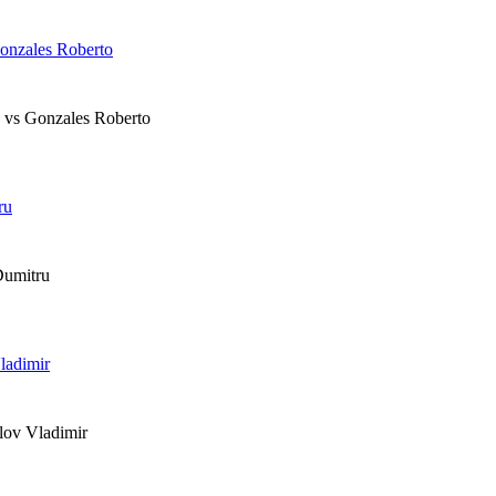
zales Roberto
 Gonzales Roberto
ru
umitru
adimir
v Vladimir