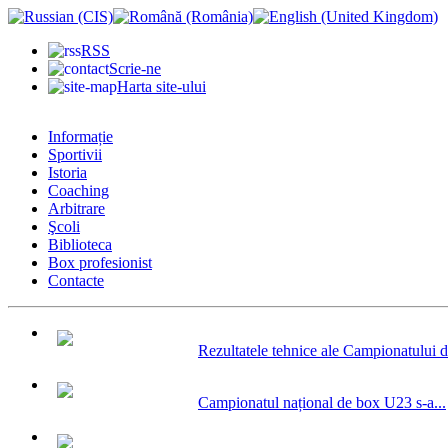
RSS
Scrie-ne
Harta site-ului
Informație
Sportivii
Istoria
Coaching
Arbitrare
Şcoli
Biblioteca
Box profesionist
Contacte
Rezultatele tehnice ale Campionatului d
Campionatul național de box U23 s-a...