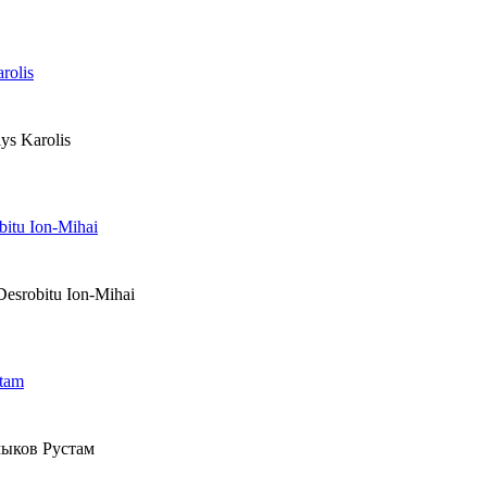
olis
s Karolis
tu Ion-Mihai
srobitu Ion-Mihai
tam
ыков Рустам