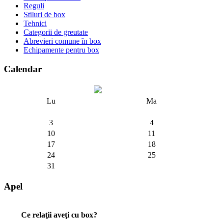
Reguli
Stiluri de box
Tehnici
Categorii de greutate
Abrevieri comune în box
Echipamente pentru box
Calendar
Lu
Ma
3
4
10
11
17
18
24
25
31
Apel
Ce relaţii aveţi cu box?