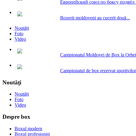
Европейский союз по боксу подвёл и
Boxerii moldoveni au cucerit două...
Noutăți
Foto
Video
Campionatul Moldovei de Box la Orhe
Campionatul de box rezervat sportivilor.
Noutăţi
Noutăți
Foto
Video
Despre box
Boxul modern
Boxul profesionist