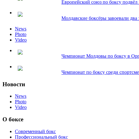
Европейский союз по боксу подвёл и
Молдавские боксёры завоевали два з
News
Photo
Video
Чемпионат Молдовы по боксу в Орг
Чемпионат по боксу среди спортсмен
Новости
News
Photo
Video
О боксе
Современный бокс
Профессиональный бокс