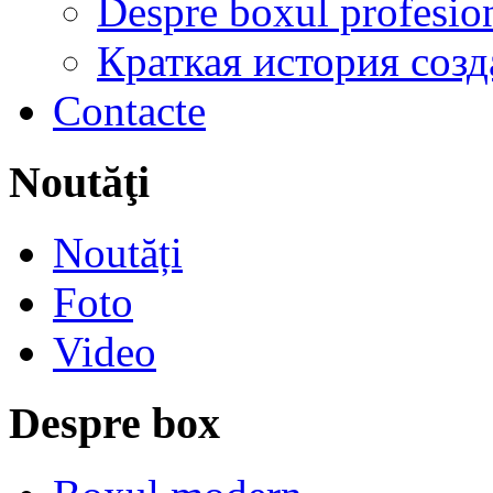
Despre boxul profesion
Краткая история соз
Contacte
Noutăţi
Noutăți
Foto
Video
Despre box