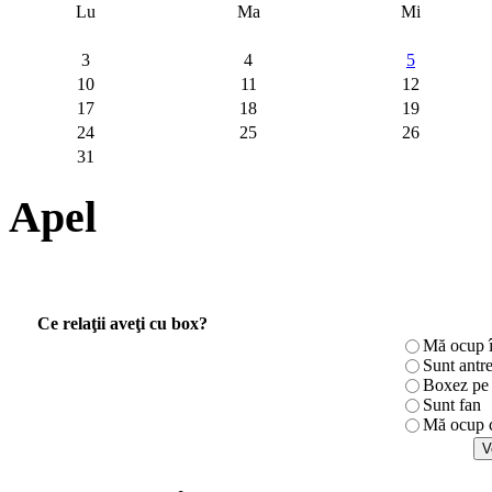
Lu
Ma
Mi
3
4
5
10
11
12
17
18
19
24
25
26
31
Apel
Ce relaţii aveţi cu box?
Mă ocup î
Sunt antr
Boxez pe r
Sunt fan
Mă ocup c