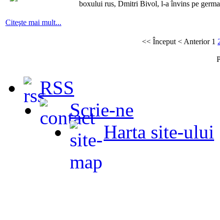
boxului rus, Dmitri Bivol, l-a învins pe germa
Citeşte mai mult...
<<
Început
<
Anterior
1
P
RSS
Scrie-ne
Harta site-ului