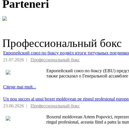
Parteneri
Профессиональный бокс
Европейский союз по боксу подвёл итоги титульных поединко
21.07.2026 |
Профессиональный бокс
Европейский союз по боксу (EBU) предст
также рассказал о Генеральной ассамбле
Citeşte mai mult...
Un nou succes al unui boxer moldovean pe ringul profesional europe
23.06.2026 |
Профессиональный бокс
Boxerul moldovean Artem Popovici, reprezen
ringul profesional, aceasta fiind a patra la nu