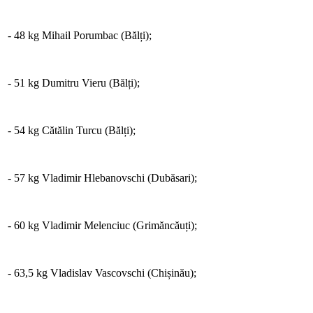
- 48 kg Mihail Porumbac (Bălți);
- 51 kg Dumitru Vieru (Bălți);
- 54 kg Cătălin Turcu (Bălți);
- 57 kg Vladimir Hlebanovschi (Dubăsari);
- 60 kg Vladimir Melenciuc (Grimăncăuți);
- 63,5 kg Vladislav Vascovschi (Chișinău);