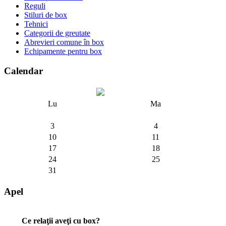
Reguli
Stiluri de box
Tehnici
Categorii de greutate
Abrevieri comune în box
Echipamente pentru box
Calendar
Lu
Ma
3
4
10
11
17
18
24
25
31
Apel
Ce relaţii aveţi cu box?