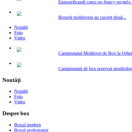
Европейский союз по боксу подвёл и
Boxerii moldoveni au cucerit două...
Noutăți
Foto
Video
Campionatul Moldovei de Box la Orhe
Campionatul de box rezervat sportivilor.
Noutăţi
Noutăți
Foto
Video
Despre box
Boxul modern
Boxul profesionist