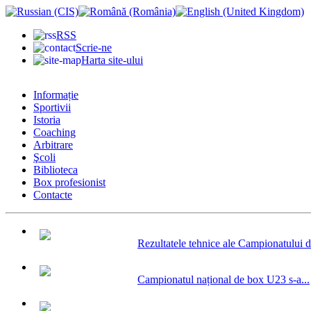
RSS
Scrie-ne
Harta site-ului
Informație
Sportivii
Istoria
Coaching
Arbitrare
Şcoli
Biblioteca
Box profesionist
Contacte
Rezultatele tehnice ale Campionatului d
Campionatul național de box U23 s-a...