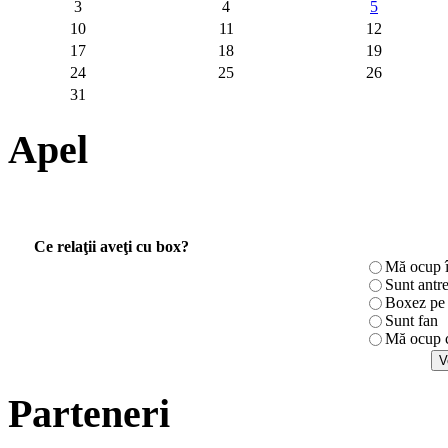
3
4
5
10
11
12
17
18
19
24
25
26
31
Apel
Ce relaţii aveţi cu box?
Mă ocup î
Sunt antr
Boxez pe r
Sunt fan
Mă ocup c
Parteneri