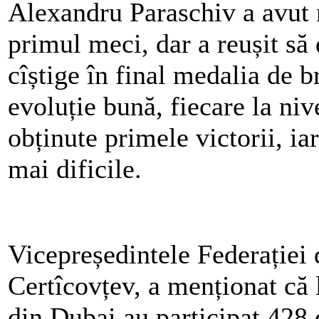
Alexandru Paraschiv a avut m
primul meci, dar a reușit să
cîștige în final medalia de b
evoluție bună, fiecare la nive
obținute primele victorii, ia
mai dificile.
Vicepreședintele Federație
Certîcovțev, a menționat c
din Dubai au participat 428 d