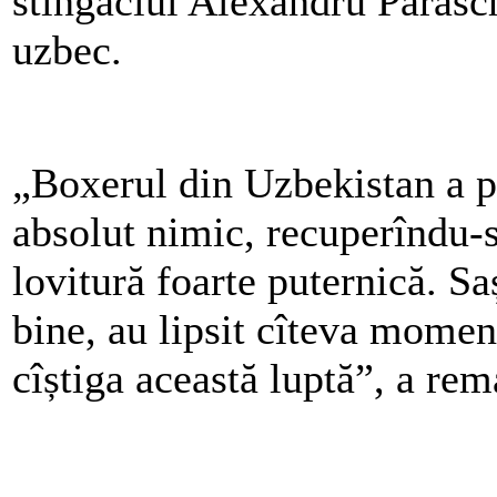
stîngaciul Alexandru Parasch
uzbec.
„Boxerul din Uzbekistan a p
absolut nimic, recuperîndu-s
lovitură foarte puternică. Sa
bine, au lipsit cîteva momen
cîștiga această luptă”, a re