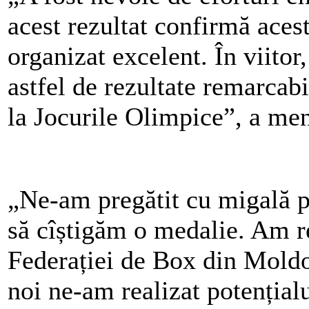
acest rezultat confirmă aces
organizat excelent. În viit
astfel de rezultate remarcab
la Jocurile Olimpice”, a men
„Ne-am pregătit cu migală p
să cîștigăm o medalie. Am re
Federației de Box din Moldo
noi ne-am realizat potențialu