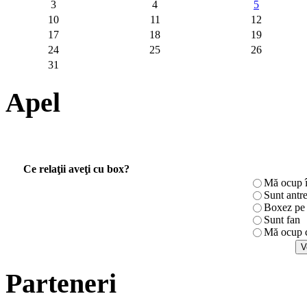
3
4
5
10
11
12
17
18
19
24
25
26
31
Apel
Ce relaţii aveţi cu box?
Mă ocup î
Sunt antr
Boxez pe r
Sunt fan
Mă ocup c
Parteneri