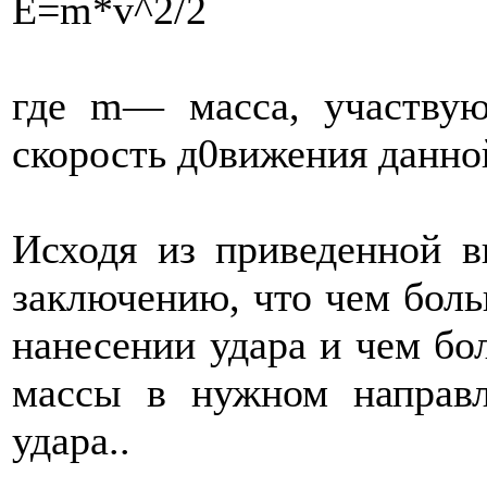
Е=m*v^2/2
где m— масса, участву
скорость д0вижения данно
Исходя из приведенной 
заключению, что чем боль
нанесении удара и чем бо
массы в нужном направл
удара..