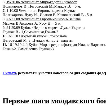
6.
19-30.06 Чемпионат Мира-кадеты Бухарест
Поликарпов И.,Петровский М.,Марков В. – 5 м.
7.
1-10.08 Чемпионат Европы-кадеты Каунас
Поликарпов, Лупу И., Иванов Е. Котюжанский В.- 5 м.
8.
22-31.08 Чемпионат Европы-юниоры-Вашава
Марков В.Андреев А. Урсу Д. – 5 м.
9.
24-29.09 Кубок «Черного моря» г.Судак Украина
Грушак В.- 1,Самойленко,Гожан-2
10.
2-5.10 Открытый кубок Стокгольма
Петровский М.-3, Цуркан Ал-др-2 –кадеты
11.
16-19.10 4-й Кубок Мира среди нефт.стран Нижне-Вартовск
Гожан-2, Самойленко,Грушак-3
Скачать
результаты участия боксёров со дня создания феде
Первые шаги молдавского бо