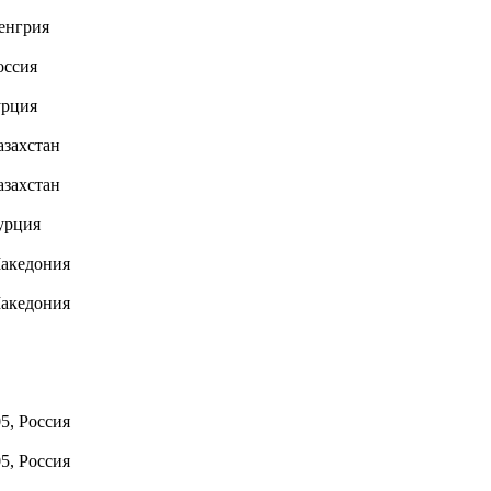
енгрия
оссия
урция
азахстан
азахстан
урция
Македония
Македония
5, Россия
5, Россия