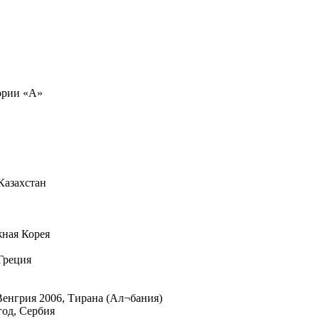
ории «А»
Казахстан
ная Корея
Греция
Венгрия 2006, Тирана (Ал¬бания)
год, Сербия