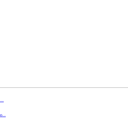
..
...