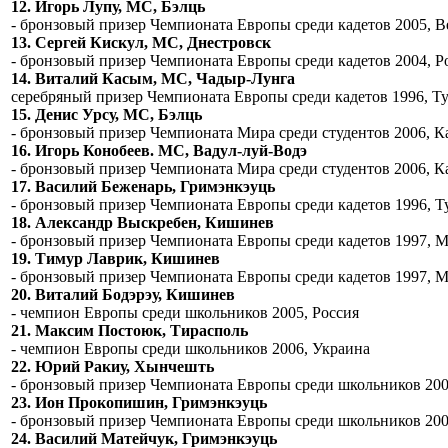
12. Игорь Лупу, МС, Бэлць
- бронзовый призер Чемпионата Европы среди кадетов 2005, В
13. Сергей Кискул, МС, Днестровск
- бронзовый призер Чемпионата Европы среди кадетов 2004, Р
14. Виталий Касым, МС, Чадыр-Лунга
серебряный призер Чемпионата Европы среди кадетов 1996, Т
15. Денис Урсу, МС, Бэлць
- бронзовый призер Чемпионата Мира среди студентов 2006, К
16. Игорь Конобеев. МС, Вадул-луй-Водэ
- бронзовый призер Чемпионата Мира среди студентов 2006, К
17. Василий Беженарь, Гримэнкэуць
- бронзовый призер Чемпионата Европы среди кадетов 1996, Т
18. Александр Выскребен, Кишинев
- бронзовый призер Чемпионата Европы среди кадетов 1997, 
19. Тимур Лаврик, Кишинев
- бронзовый призер Чемпионата Европы среди кадетов 1997, 
20. Виталий Бодэрэу, Кишинев
- чемпион Европы среди школьников 2005, Россия
21. Максим Постоюк, Тирасполь
- чемпион Европы среди школьников 2006, Украина
22. Юрий Ракиу, Хынчешть
- бронзовый призер Чемпионата Европы среди школьников 200
23. Ион Прокопишин, Гримэнкэуць
- бронзовый призер Чемпионата Европы среди школьников 200
24. Василий Матейчук, Гримэнкэуць