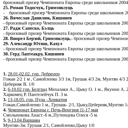
бронзовый призер Чемпионата Европы среди школьников 2004
25. Роман Тодосчук, Гримэнкэуць
- бронзовый призер Чемпионата Европы среди школьников 2
26. Вячеслав Данилюк, Кишинев
- бронзовый призер Чемпионата Европы среди школьников 200
27. Радж Сапеско, Бэлць
- бронзовый призер Чемпионата Европы среди школьников 200
28. Виорел Берзой, Гримэнкэуць
,- бронзовый призер Чемпио
29. Александр Ютиш, Кахул
- бронзовый призер Чемпионата Европы среди школьников 200
30. Герд Лаптеакру, Кишинев
- бронзовый призер Чемпионата Европы среди школьников 200
1.
28.01-02.02. гор. Дебрецен
Гожан 2/2 1 м , Самойленко 3/3 1м, Грушак 4/3 2м, Мунтян 4/3 
Цеберняк В. 1/0
2.
6-10.02 гор. Белград
Михалаки А., Цыку О. 1 м., Якунин А. 
Харкомец Р. Пантелейчук П. 3 м.
3.
13-18.05. гор. Пула –Хорватия
Гожан,Самойленко 1 м., Грушак- 2/1, Цыку,Цеберняк,Мунтян 1
4.
Чемпионат Европы г. Печь-Венгрия 11-17 мая
Смольникова Анаст.-6 м.,Путинцева Олеся -5 м.
5.
9-13.04.Варшава
Мунтян-3м. Грушак 2/1, Самойленко,Цыку 1/0