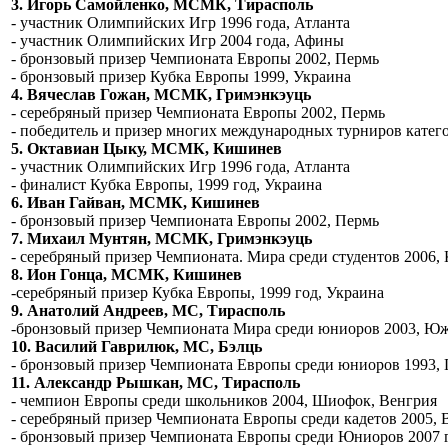
3. Игорь Самойленко, МСМК, Тирасполь
- участник Олимпийских Игр 1996 года, Атланта
- участник Олимпийских Игр 2004 года, Афины
- бронзовый призер Чемпионата Европы 2002, Пермь
- бронзовый призер Кубка Европы 1999, Украина
4. Вячеслав Гожан, МСМК, Гримэнкэуць
- серебряный призер Чемпионата Европы 2002, Пермь
- победитель и призер многих международных турниров катег
5. Октавиан Цыку, МСМК, Кишинев
- участник Олимпийских Игр 1996 года, Атланта
- финалист Кубка Европы, 1999 год, Украина
6. Иван Гайван, МСМК, Кишинев
- бронзовый призер Чемпионата Европы 2002, Пермь
7. Михаил Мунтян, МСМК, Гримэнкэуць
- серебряный призер Чемпионата. Мира среди студентов 2006, 
8. Ион Гонца, МСМК, Кишинев
-серебряный призер Кубка Европы, 1999 год, Украина
9. Анатолий Андреев, МС, Тирасполь
-бронзовый призер Чемпионата Мира среди юниоров 2003, Юж
10. Василий Гаврилюк, МС, Бэлць
- бронзовый призер Чемпионата Европы среди юниоров 1993, 
11. Александр Рышкан, МС, Тирасполь
- чемпион Европы среди школьников 2004, Шиофок, Венгрия
- серебряный призер Чемпионата Европы среди кадетов 2005, 
- бронзовый призер Чемпионата Европы среди Юниоров 2007 