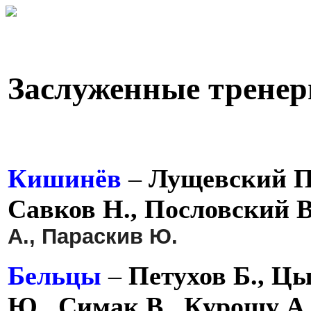
Заслуженные тренер
Кишинёв
–
Лущевский П.
Савков Н., Пословский В
А., Параскив Ю.
Бельцы
–
Петухов Б., Цы
Ю., Симак В., Курошу А