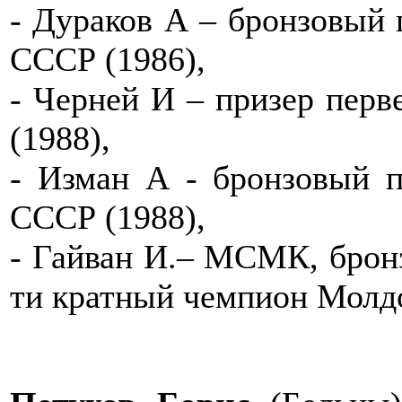
- Дураков А – бронзовый 
СССР (1986),
- Черней И – призер перв
(1988),
- Изман А - бронзовый п
СССР (1988),
- Гайван И.– МСМК, бронз
ти кратный чемпион Молдо