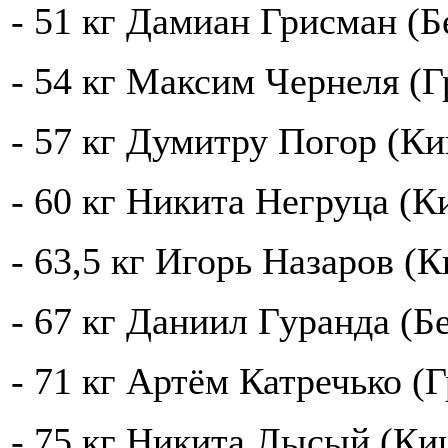
- 51 кг Дамиан Грисман (Б
- 54 кг Максим Чернеля (
- 57 кг Думитру Погор (К
- 60 кг Никита Негруца (К
- 63,5 кг Игорь Назаров (
- 67 кг Даниил Гуранда (Б
- 71 кг Артём Катречько (
- 75 кг Никита Лысый (Ки