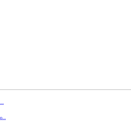
..
...